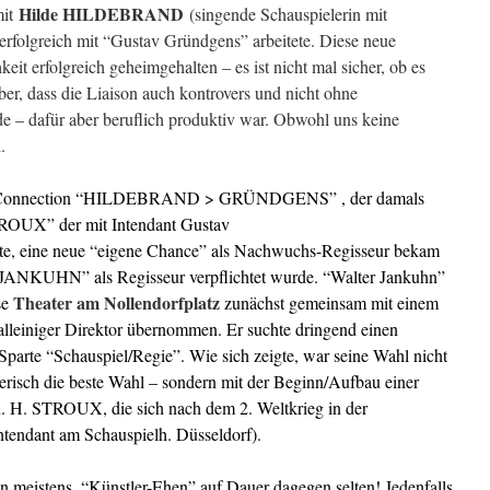
Hilde HILDEBRAND
mit
(singende Schauspielerin mit
 erfolgreich mit “Gustav Gründgens” arbeitete. Diese neue
it erfolgreich geheimgehalten – es ist nicht mal sicher, ob es
ber, dass die Liaison auch kontrovers und nicht ohne
 – dafür aber beruflich produktiv war. Obwohl uns keine
.
 Connectio
n “HILDEBRAND > GRÜNDGENS
” , der damals
TROUX” der mit Intendant Gustav
ete, eine neue “eigene Chance” als Nachwuchs-Regisseur bekam
 JANKUHN” als Regisseur verpflichtet wurde. “Walter Jankuhn”
Theater am Nollendorfplatz
se
zunächst gemeinsam mit einem
alleiniger Direktor übernommen. Er suchte dringend einen
e Sparte “Schauspiel/Regie”. Wie sich zeigte, war seine Wahl nicht
lerisch die beste Wahl – sondern mit der Beginn/Aufbau einer
K. H. STROUX, die sich nach dem 2. Weltkrieg in der
 Intendant am Schauspielh. Düsseldorf).
n meistens, “Künstler-Ehen” auf Dauer dagegen selten! Jedenfalls