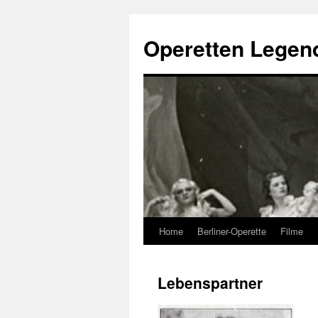
Skip
to
Operetten Legen
content
Home
Berliner-Operette
Filme
Lebenspartner