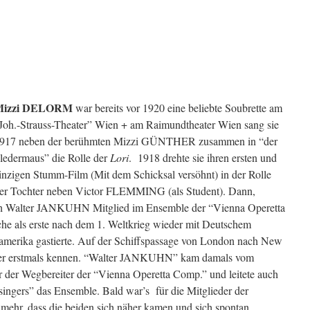
Mizzi DELORM
war bereits vor 1920 eine beliebte Soubrette am
Joh.-Strauss-Theater” Wien + am Raimundtheater Wien sang sie
917 neben der berühmten Mizzi GÜNTHER zusammen in “der
ledermaus” die Rolle der
Lori
. 1918 drehte sie ihren ersten und
inzigen Stumm-Film (Mit dem Schicksal versöhnt) in der Rolle
er Tochter neben Victor FLEMMING (als Student). Dann,
ch Walter JANKUHN Mitglied im Ensemble der “Vienna Operetta
he als erste nach dem 1. Weltkrieg wieder mit Deutschem
damerika gastierte. Auf der Schiffspassage von London nach New
stler erstmals kennen. “Walter JANKUHN” kam damals vom
er der Wegbereiter der “Vienna Operetta Comp.” und leitete auch
gers” das Ensemble. Bald war’s für die Mitglieder der
mehr, dass die beiden sich näher kamen und sich spontan