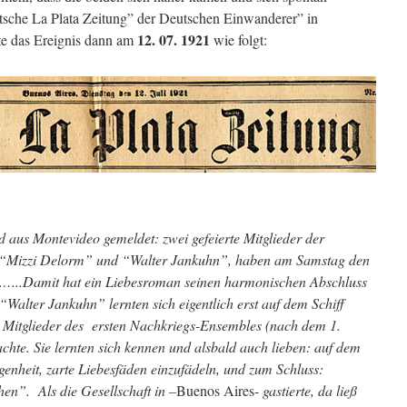
utsche La Plata Zeitung” der Deutschen Einwanderer” in
12. 07. 1921
e das Ereignis dann am
wie folgt:
d aus Montevideo gemeldet: zwei gefeierte Mitglieder der
, “Mizzi Delorm” und “Walter Jankuhn”, haben am Samstag den
……..Damit hat ein Liebesroman seinen harmonischen Abschluss
Walter Jankuhn” lernten sich eigentlich erst auf dem Schiff
ls Mitglieder des ersten Nachkriegs-Ensembles (nach dem 1.
hte. Sie lernten sich kennen und alsbald auch lieben: auf dem
egenheit, zarte Liebesfäden einzufädeln, und zum Schluss:
en”. Als die Gesellschaft in –
Buenos Aires-
gastierte, da ließ