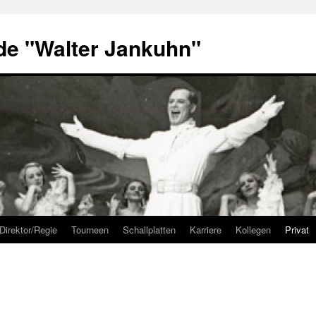
de "Walter Jankuhn"
Direktor/Regie
Tourneen
Schallplatten
Karriere
Kollegen
Privat