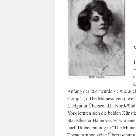
“
1
F
e
d
Anfang der 20er wurde sie wie au
Comp.” (+ The Minnesingers), welc
Liedgut in Übersee, d.h. Nord-/Sü
York lernten sich die beiden Kün
Staatstheater Hannover. Er war ein
nach Umbenennung in:”The Minnesin
Theatergruppe keine Überraschung 