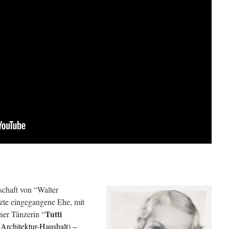
rschaft von “Walter
te eingegangene Ehe, mit
Tutti
ner Tänzerin “
Architektur-Haushalt
)
–