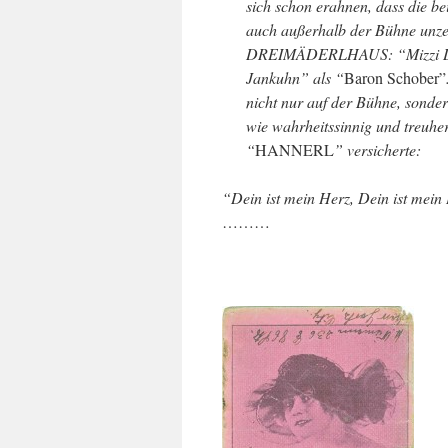
sich schon erahnen, dass die b
auch außerhalb der Bühne unzer
DREIMÄDERLHAUS: “Mizzi De
Jankuhn” als “
Baron Schober”
nicht nur auf der Bühne, sond
wie wahrheitssinnig und treuhe
“
HANNERL
” versicherte:
“Dein ist mein Herz, Dein ist mein 
………