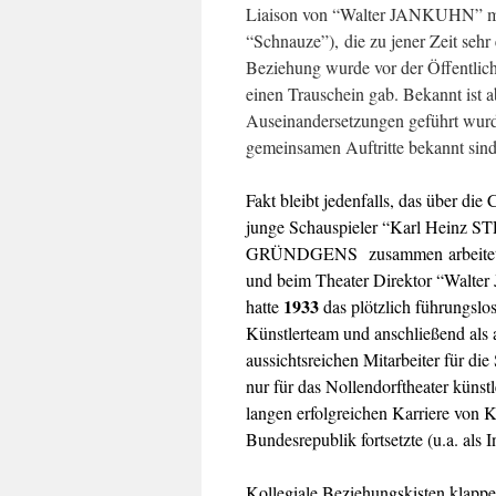
Liaison von “Walter JANKUHN” 
“Schnauze”), die zu jener Zeit sehr
Beziehung wurde vor der Öffentlichke
einen Trauschein gab. Bekannt ist a
Auseinandersetzungen geführt wurde
gemeinsamen Auftritte bekannt sind
Fakt bleibt jedenfalls, das über die
junge Schauspieler “Karl Heinz S
GRÜNDGENS
zusammen
arbeit
und beim Theater Direktor “Walter
1933
hatte
das plötzlich führungslo
Künstlerteam und anschließend als 
aussichtsreichen Mitarbeiter für di
nur für das Nollendorftheater künst
langen erfolgreichen Karriere von 
Bundesrepublik fortsetzte (u.a. als
Kollegiale Beziehungskisten klappe