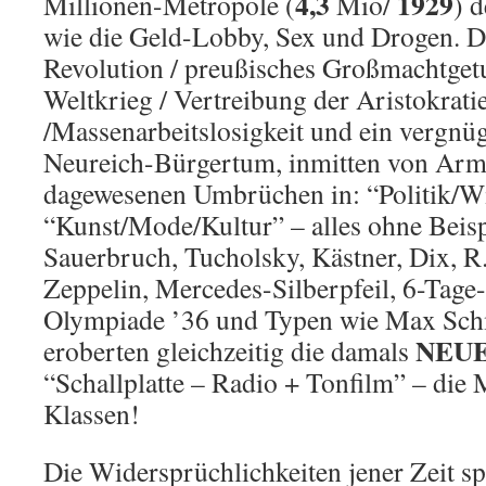
4,3
1929
Millionen-Metropole (
Mio/
) 
wie die Geld-Lobby, Sex und Drogen. Di
Revolution / preußisches Großmachtgetu
Weltkrieg / Vertreibung der Aristokrati
/Massenarbeitslosigkeit und ein vergn
Neureich-Bürgertum, inmitten von Arm
dagewesenen Umbrüchen in: “Politik/Wi
“Kunst/Mode/Kultur” – alles ohne Beisp
Sauerbruch, Tucholsky, Kästner, Dix, 
Zeppelin, Mercedes-Silberpfeil, 6-Tage
Olympiade ’36 und Typen wie Max Schme
NEU
eroberten gleichzeitig die damals
“Schallplatte – Radio + Tonfilm” – die
Klassen!
Die Widersprüchlichkeiten jener Zeit sp