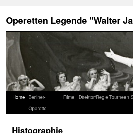
Skip
to
Operetten Legende "Walter J
content
Home
Berliner-
Filme
Direktor/Regie
Tourneen
S
Operette
Histographie