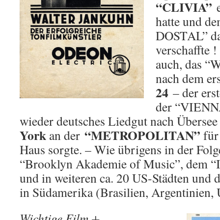
“CLIVIA”
hatte und d
DOSTAL” da
verschaffte 
auch, das 
nach dem ers
24
– der erst
der “VIENN
wieder deutsches Liedgut nach Übersee
York
“METROPOLITAN”
an der
für
Haus sorgte. – Wie übrigens in der Folg
“Brooklyn Akademie of Music”, dem “I
und in weiteren ca. 20 US-Städten und
in Südamerika (Brasilien, Argentinien,
Wichtige Film +