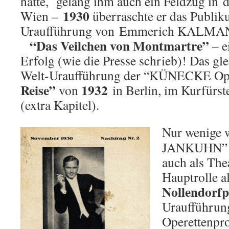
hatte, gelang ihm auch ein Feldzug in 
1930
Wien –
überraschte er das Publik
Uraufführung von Emmerich KALMAN
“Das Veilchen von Montmartre”
– e
Erfolg (wie die Presse schrieb)! Das gle
Welt-Uraufführung der “KÜNECKE Ope
Reise”
1932
von
in Berlin, im Kurfür
(extra Kapitel).
Nur wenige w
JANKUHN
auch als Thea
Hauptrolle a
Nollendorfp
Uraufführung
Operettenpr