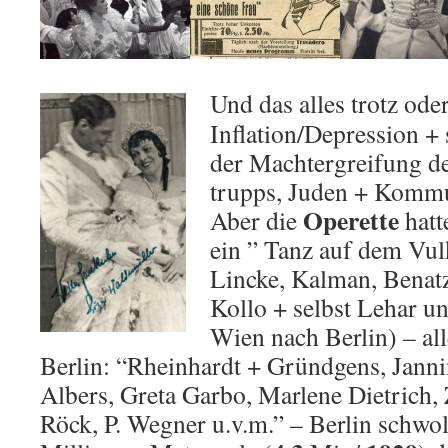
Und das alles trotz od
Inflation/Depression +
der Machtergreifung d
trupps, Juden + Kommu
Operette
Aber die
hatt
ein ” Tanz auf dem V
Lincke, Kalman, Benatz
Kollo + selbst Lehar u
Wien nach Berlin) – al
Berlin: “Rheinhardt + Gründgens, Janni
Albers, Greta Garbo, Marlene Dietrich,
Röck, P. Wegner u.v.m.” – Berlin schwol