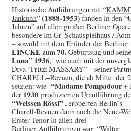
Historische Aufführungen mit “
KAMME
1888-1953
G
Jankuhn
” (
) fanden in den “
Jahren” auf allen großen Berliner Operet
besondere im Gr. Schauspielhaus / Admi
– sowohl mit dem Erfinder der Berliner
LINCKE
70.
zum
Geburtstag und sein
Luna” 1936
, wie auch mit der unvergl
Diva “Fritzi MASSARY” – seiner Partne
CHARELL
–
Revuen, die ab Mitte der 
“Madame Pompadour + 
setzten: wie
1930
der
produzierten Uraufführung de
“Weissen Rössl” ,
eroberten Berlin’s
Charell-Revuen dann auch die Neue-Wel
Erster Tenor in allen drei
Berliner Aufführungen war: “Walter