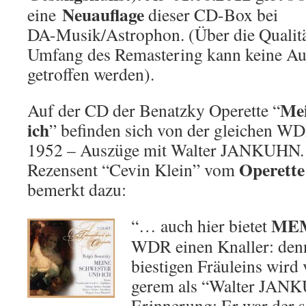
Neuauflage
eine
dieser CD-Box bei
DA-Musik/Astrophon. (Über die Qualitä
Umfang des Remastering kann keine Au
getroffen werden).
Mei
Auf der CD der Benatzky Operette “
ich
” befinden sich von der gleichen W
1952 – Auszüge mit Walter JANKUHN.
Operette
Rezensent “Cevin Klein” vom
bemerkt dazu:
ME
“… auch hier bietet
WDR einen Knaller: denn
biestigen Fräuleins wird
gerem als “Walter JAN
Erinnerung: Er war der s