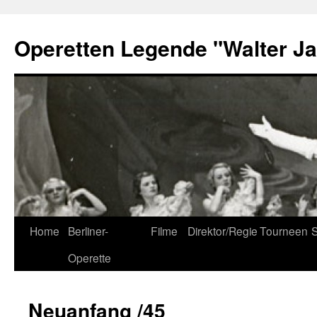
Skip
to
Operetten Legende "Walter J
content
Home
Berliner-
Filme
Direktor/Regie
Tourneen
S
Operette
Neuanfang /45