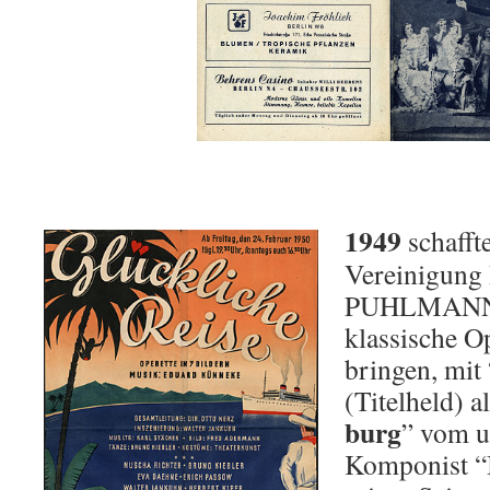
1949
schafft
Vereinigung 
PUHLMANN T
klassische Op
bringen, mi
(Titelheld) al
burg
” vom u
Komponist “