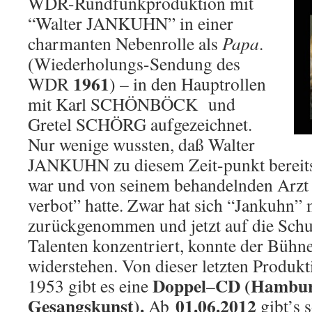
WDR-Rundfunkproduktion mit
“Walter JANKUHN” in einer
charmanten Nebenrolle als
Papa
.
(Wiederholungs-Sendung des
1961
WDR
) – in den Hauptrollen
mit Karl SCHÖNBÖCK und
Gretel SCHÖRG aufgezeichnet.
Nur wenige wussten, daß Walter
JANKUHN zu diesem Zeit-punkt bereits
war und von seinem behandelnden Arzt 
verbot” hatte. Zwar hat sich “Jankuhn”
zurückgenommen und jetzt auf die Sch
Talenten konzentriert, konnte der Bühne
widerstehen. Von dieser letzten Produk
Doppel
CD (Hamburg
1953 gibt es eine
–
Gesangskunst).
01.06.2012
Ab
gibt’s 