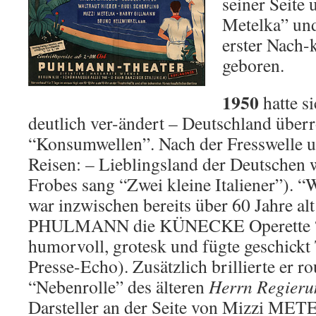
seiner Seite 
Metelka” und
erster Nach-
geboren.
1950
hatte s
deutlich ver-ändert – Deutschland über
“Konsumwellen”. Nach der Fresswelle
Reisen: – Lieblingsland der Deutschen w
Frobes sang “Zwei kleine Italiener”).
war inzwischen bereits über 60 Jahre al
PHULMANN die KÜNECKE Operette 
humorvoll, grotesk und fügte geschickt 
Presse-Echo). Zusätzlich brillierte er rou
“Nebenrolle” des älteren
Herrn Regieru
Darsteller an der Seite von Mizzi ME