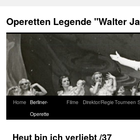
Skip
to
Operetten Legende "Walter J
content
Home
Berliner-
Filme
Direktor/Regie
Tourneen
S
Operette
Heut bin ich verliebt /37