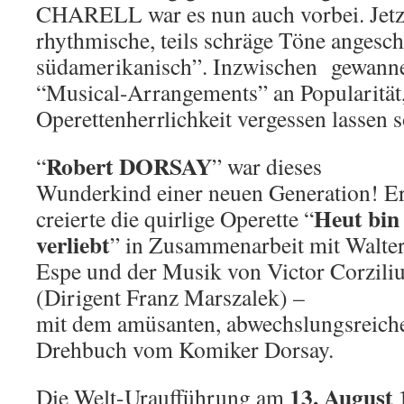
CHARELL war es nun auch vorbei. Jetz
rhythmische, teils schräge Töne angesch
südamerikanisch”. Inzwischen gewanne
“Musical-Arrangements” an Popularität,
Operettenherrlichkeit vergessen lassen s
Robert DORSAY
“
” war dieses
Wunderkind einer neuen Generation! E
Heut bin 
creierte die quirlige Operette “
verliebt
” in Zusammenarbeit mit Walte
Espe und der Musik von Victor Corzili
(Dirigent Franz Marszalek) –
mit dem amüsanten, abwechslungsreich
Drehbuch vom Komiker Dorsay.
13. August
Die Welt-Uraufführung am