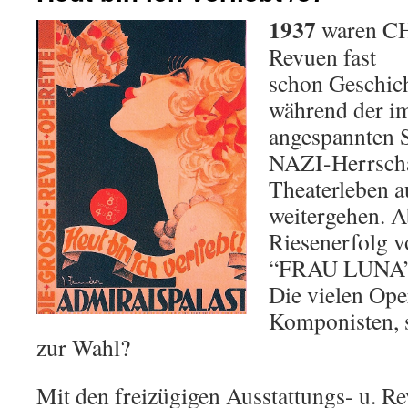
1937
waren C
Revuen fast
schon Geschic
während der i
angespannten S
NAZI-Herrscha
Theaterleben a
weitergehen. A
Riesenerfolg v
“FRAU LUNA” 
Die vielen Ope
Komponisten, s
zur Wahl?
Mit den freizügigen Ausstattungs- u. R