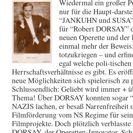
Wiedermal ein großer P
nur für die Haupt-darstel
“JANKUHN und SUSA”, 
für “Robert DORSAY” d
neuen Operette und der 
einmal mehr der Beweis:
totzukriegen – und erfin
egal welche poli-tischen
Herrschaftsverhältnisse es gibt. Es erö
neue Möglichkeiten sich spielerisch zu 
Schlussendlich: Geliebt wird immer + übe
Thema! Über DORSAY konnten sogar “
NAZIS lachen, er besaß Narrenfreiheit u
Filmförderung vom NS Regime für sein
Filmprojekte. Doch plötzlich verblasste
DORSAY, der Operetten-Innovator, Sch