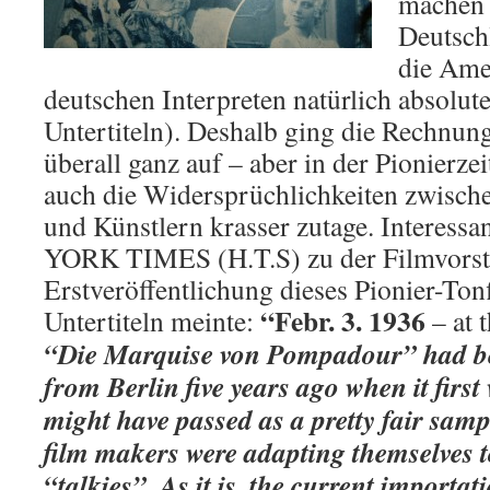
machen –
Deutsch
die Ame
deutschen Interpreten natürlich absolut
Untertiteln). Deshalb ging die Rechnun
überall ganz auf – aber in der Pionierzei
auch die Widersprüchlichkeiten zwische
und Künstlern krasser zutage. Interes
YORK TIMES (H.T.S) zu der Filmvorste
Erstveröffentlichung dieses Pionier-Ton
“Febr. 3. 1936
Untertiteln meinte:
– at 
“Die Marquise von Pompadour” had be
from Berlin five years ago when it first
might have passed as a pretty fair sa
film makers were adapting themselves 
“talkies”. As it is, the current importat