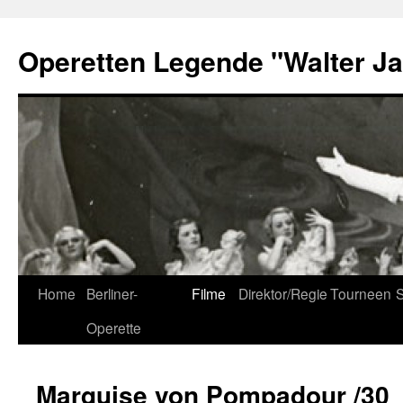
Skip
to
Operetten Legende "Walter J
content
Home
Berliner-
Filme
Direktor/Regie
Tourneen
S
Operette
Marquise von Pompadour /30