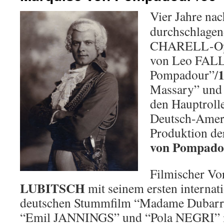
Vier Jahre na
durchschlagen
CHARELL-Ope
von Leo FAL
Pompadour”/
Massary” und 
den Hauptrolle
Deutsch-Amer
Produktion de
von Pompado
Filmischer Vo
LUBITSCH
mit seinem ersten internat
deutschen Stummfilm “Madame Dubarry
“Emil JANNINGS” und “Pola NEGRI” in