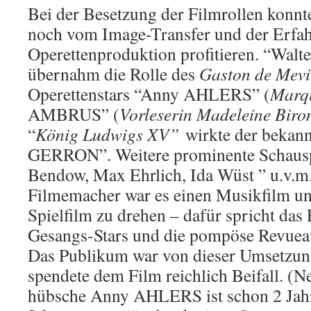
Bei der Besetzung der Filmrollen kon
noch vom Image-Transfer und der Erfah
Operettenproduktion profitieren. “Wa
übernahm die Rolle des
Gaston de Mevil
Operettenstars “Anny AHLERS” (
Marq
AMBRUS” (
Vorleserin Madeleine Biro
“
König Ludwigs XV”
wirkte der bekann
GERRON”. Weitere prominente Schausp
Bendow, Max Ehrlich, Ida Wüst ” u.v.m.
Filmemacher war es einen Musikfilm un
Spielfilm zu drehen – dafür spricht da
Gesangs-Stars und die pompöse Revueau
Das Publikum war von dieser Umsetzu
spendete dem Film reichlich Beifall. 
hübsche Anny AHLERS ist schon 2 Jahr